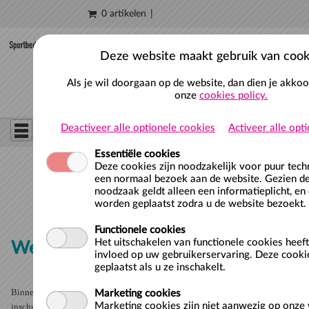
0 artikelen
Naar hoofdinhoud
Deze website maakt gebruik van cook
Als je wil doorgaan op de website, dan dien je akko
onze
cookies policy.
Deactiveer alle optionele cookies
Activeer alle opt
Essentiële cookies
Deze cookies zijn noodzakelijk voor puur tec
een normaal bezoek aan de website. Gezien de
noodzaak geldt alleen een informatieplicht, en
worden geplaatst zodra u de website bezoekt.
Functionele cookies
Het uitschakelen van functionele cookies heef
Webshop zwembad de Schelp
invloed op uw gebruikerservaring. Deze cooki
geplaatst als u ze inschakelt.
Binnen de webshop kun je tickets bestellen, je abonnement verlengen of
Marketing cookies
Marketing cookies zijn niet aanwezig op onze 
inschrijven voor zwemles.